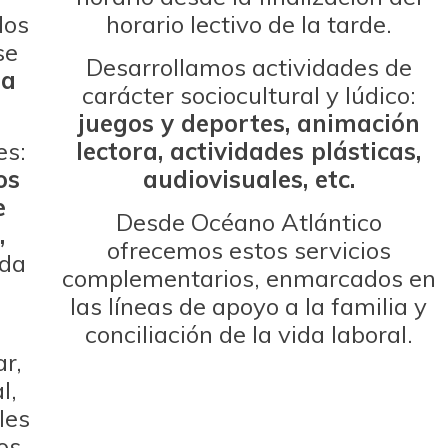
dos
horario lectivo de la tarde.
se
Desarrollamos actividades de
ta
carácter sociocultural y lúdico:
juegos y deportes, animación
es:
lectora, actividades plásticas,
os
audiovisuales, etc.
e
Desde Océano Atlántico
,
ofrecemos estos servicios
ada
complementarios, enmarcados en
las líneas de apoyo a la familia y
conciliación de la vida laboral.
ar,
l,
les
os